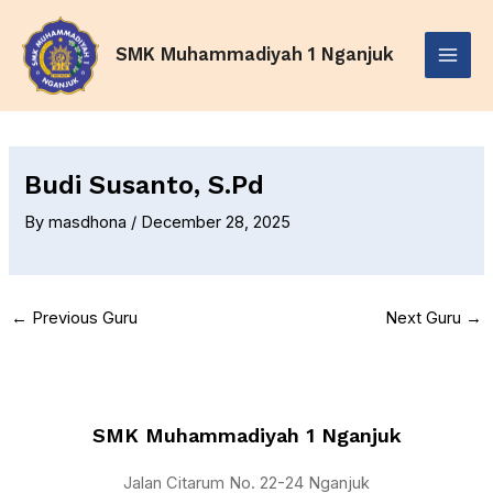
Skip
Post
Main
to
navigation
SMK Muhammadiyah 1 Nganjuk
Menu
content
Budi Susanto, S.Pd
By
masdhona
/
December 28, 2025
←
Previous Guru
Next Guru
→
SMK Muhammadiyah 1 Nganjuk
Jalan Citarum No. 22-24 Nganjuk