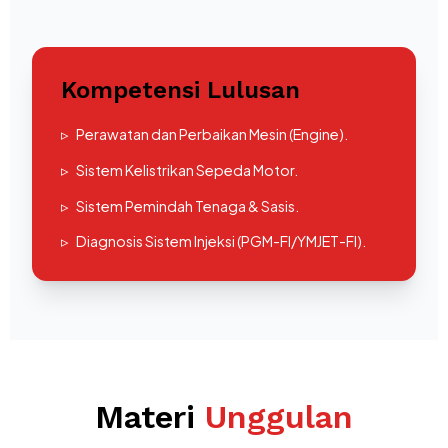
Kompetensi Lulusan
▹
Perawatan dan Perbaikan Mesin (Engine).
▹
Sistem Kelistrikan Sepeda Motor.
▹
Sistem Pemindah Tenaga & Sasis.
▹
Diagnosis Sistem Injeksi (PGM-FI/YMJET-FI).
Materi
Unggulan