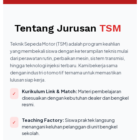
Tentang Jurusan
TSM
Teknik Sepeda Motor (TSM) adalah program keahlian
yang membekali siswa dengan keterampilan teknis mulai
dari perawatan rutin, perbaikan mesin, sistem transmisi,
hingga teknologi injeksi terbaru. Kami bekerja sama
dengan industri otomotif ternama untuk memastikan
lulusan siap kerja.
Kurikulum Link & Match:
Materi pembelajaran
✓
disesuaikan dengan kebutuhan dealer dan bengkel
resmi.
Teaching Factory:
Siswa praktek langsung
✓
menangani keluhan pelanggan di unit bengkel
sekolah.