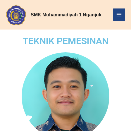
Skip
Main
to
SMK Muhammadiyah 1 Nganjuk
Menu
content
TEKNIK PEMESINAN