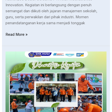
Innovation. Kegiatan ini berlangsung dengan penuh
semangat dan diikuti oleh jajaran manajemen sekolah,
guru, serta perwakilan dari pihak industri. Momen
penandatanganan kerja sama menjadi tonggak
Read More »
Siaga
Sejak
Dini!
Latihan
Penanganan
Bencana
BPBD
di
SMK
Muhammadiyah