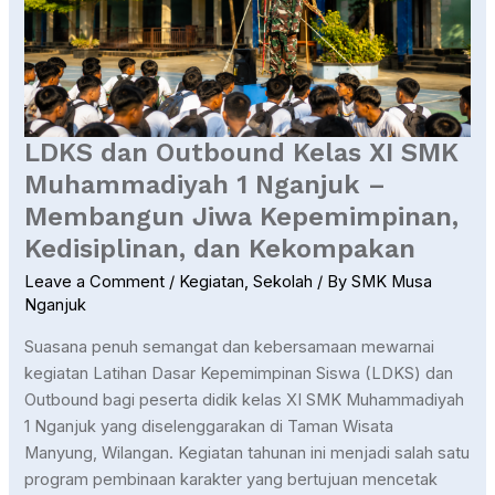
XI
SMK
Muhammadiyah
1
Nganjuk
–
LDKS dan Outbound Kelas XI SMK
Membangun
Muhammadiyah 1 Nganjuk –
Jiwa
Membangun Jiwa Kepemimpinan,
Kepemimpinan,
Kedisiplinan,
Kedisiplinan, dan Kekompakan
dan
Leave a Comment
/
Kegiatan
,
Sekolah
/ By
SMK Musa
Kekompakan
Nganjuk
Suasana penuh semangat dan kebersamaan mewarnai
kegiatan Latihan Dasar Kepemimpinan Siswa (LDKS) dan
Outbound bagi peserta didik kelas XI SMK Muhammadiyah
1 Nganjuk yang diselenggarakan di Taman Wisata
Manyung, Wilangan. Kegiatan tahunan ini menjadi salah satu
program pembinaan karakter yang bertujuan mencetak