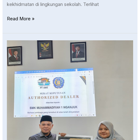
kekhidmatan di lingkungan sekolah. Terlihat
Read More »
SMK
Muhammadiyah
1
Nganjuk
Resmi
Jadi
Authorized
Dealer
PT.
AMI
Langkah
Nyata
Menuju