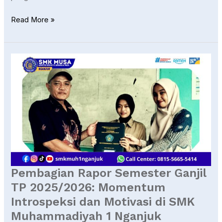
Read More »
Pembagian
Rapor
Semester
Ganjil
TP
2025/2026:
Momentum
Introspeksi
dan
Motivasi
Pembagian Rapor Semester Ganjil
di
TP 2025/2026: Momentum
SMK
Introspeksi dan Motivasi di SMK
Muhammadiyah
1
Muhammadiyah 1 Nganjuk