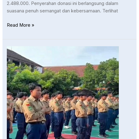
2.488.000. Penyerahan donasi ini berlangsung dalam
suasana penuh semangat dan kebersamaan. Terlihat
Read More »
“Membentuk
Karakter
Tangguh
dan
Disiplin
melalui
Kegiatan
HW
Wajib
di
SMK
Muhammadiyah