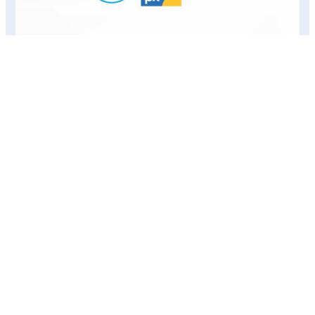
Upacara
Hari
Guru
Nasional
2025
dengan
Khidmat