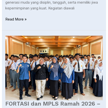
generasi muda yang disiplin, tangguh, serta memiliki jiwa
kepemimpinan yang kuat. Kegiatan diawali
Read More »
FORTASI
dan
MPLS
Ramah
2026
–
Awal
Perjalanan
Siswa
Baru
SMK
Muhammadiyah
FORTASI dan MPLS Ramah 2026 –
1