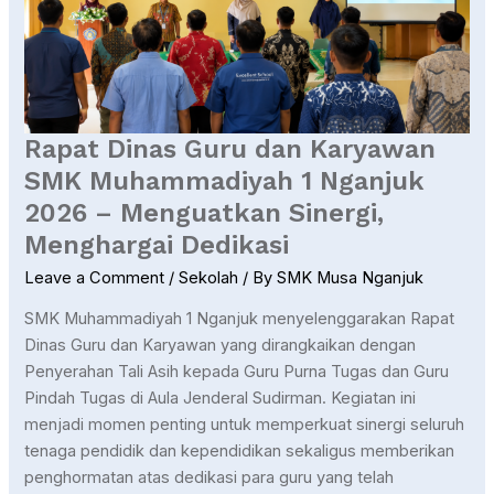
Karyawan
SMK
Muhammadiyah
1
Nganjuk
2026
Rapat Dinas Guru dan Karyawan
–
SMK Muhammadiyah 1 Nganjuk
Menguatkan
2026 – Menguatkan Sinergi,
Sinergi,
Menghargai
Menghargai Dedikasi
Dedikasi
Leave a Comment
/
Sekolah
/ By
SMK Musa Nganjuk
SMK Muhammadiyah 1 Nganjuk menyelenggarakan Rapat
Dinas Guru dan Karyawan yang dirangkaikan dengan
Penyerahan Tali Asih kepada Guru Purna Tugas dan Guru
Pindah Tugas di Aula Jenderal Sudirman. Kegiatan ini
menjadi momen penting untuk memperkuat sinergi seluruh
tenaga pendidik dan kependidikan sekaligus memberikan
penghormatan atas dedikasi para guru yang telah