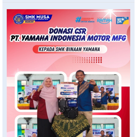
“Kolaborasi
Nyata
untuk
Pendidikan
Lebih
Maju”SMK
Muhammadiyah
1
Nganjuk
Terima
Donasi
CSR
dari
PT
Yamaha
Indonesia
Motor