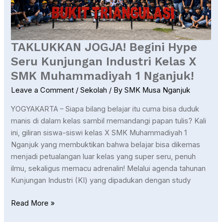
Industri
Kelas
X
SMK
TAKLUKKAN JOGJA! Begini Hype
Muhammadiyah
Seru Kunjungan Industri Kelas X
1
SMK Muhammadiyah 1 Nganjuk!
Nganjuk!
Leave a Comment
/
Sekolah
/ By
SMK Musa Nganjuk
YOGYAKARTA – Siapa bilang belajar itu cuma bisa duduk
manis di dalam kelas sambil memandangi papan tulis? Kali
ini, giliran siswa-siswi kelas X SMK Muhammadiyah 1
Nganjuk yang membuktikan bahwa belajar bisa dikemas
menjadi petualangan luar kelas yang super seru, penuh
ilmu, sekaligus memacu adrenalin! Melalui agenda tahunan
Kunjungan Industri (KI) yang dipadukan dengan study
Read More »