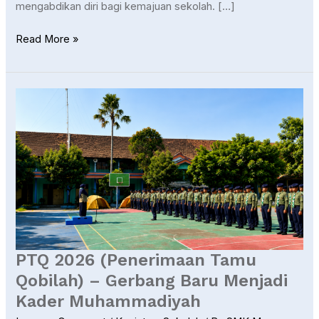
mengabdikan diri bagi kemajuan sekolah. […]
Read More »
PTQ
2026
(Penerimaan
Tamu
Qobilah)
–
Gerbang
Baru
Menjadi
Kader
PTQ 2026 (Penerimaan Tamu
Muhammadiyah
Qobilah) – Gerbang Baru Menjadi
Kader Muhammadiyah