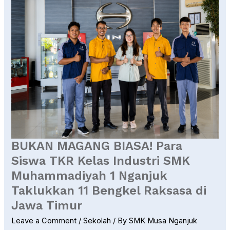
MAGANG
BIASA!
Para
Siswa
TKR
Kelas
Industri
SMK
Muhammadiyah
1
Nganjuk
BUKAN MAGANG BIASA! Para
Taklukkan
Siswa TKR Kelas Industri SMK
11
Bengkel
Muhammadiyah 1 Nganjuk
Raksasa
Taklukkan 11 Bengkel Raksasa di
di
Jawa Timur
Jawa
Timur
Leave a Comment
/
Sekolah
/ By
SMK Musa Nganjuk