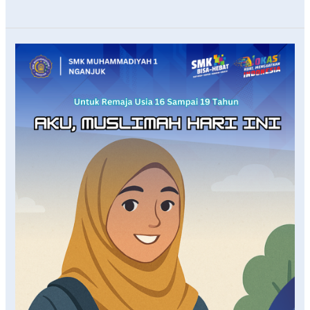
Aku,
Muslimah
Zaman
Ini:
Untuk
Remaja
Usia
16
Sampai
19
Tahun