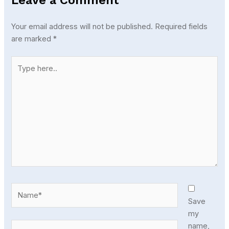
Leave a Comment
Your email address will not be published.
Required fields
are marked
*
Type
here..
Name*
Save
my
Email*
name,