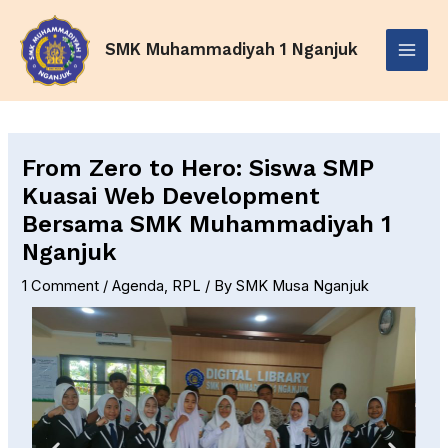
Skip
Post
Main
to
navigation
SMK Muhammadiyah 1 Nganjuk
Menu
content
From Zero to Hero: Siswa SMP
Kuasai Web Development
Bersama SMK Muhammadiyah 1
Nganjuk
1 Comment
/
Agenda
,
RPL
/ By
SMK Musa Nganjuk