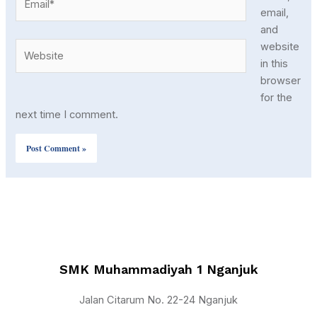
email,
and
Website
website
in this
browser
for the
next time I comment.
SMK Muhammadiyah 1 Nganjuk
Jalan Citarum No. 22-24 Nganjuk