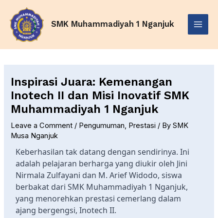
Skip
Post
Main
to
navigation
SMK Muhammadiyah 1 Nganjuk
Menu
content
Inspirasi Juara: Kemenangan
Inotech II dan Misi Inovatif SMK
Muhammadiyah 1 Nganjuk
Leave a Comment
/
Pengumuman
,
Prestasi
/ By
SMK
Musa Nganjuk
Keberhasilan tak datang dengan sendirinya. Ini
adalah pelajaran berharga yang diukir oleh Jini
Nirmala Zulfayani dan M. Arief Widodo, siswa
berbakat dari SMK Muhammadiyah 1 Nganjuk,
yang menorehkan prestasi cemerlang dalam
ajang bergengsi, Inotech II.