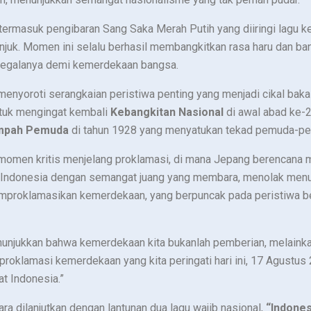
, termasuk pengibaran Sang Saka Merah Putih yang diiringi lagu 
k. Momen ini selalu berhasil membangkitkan rasa haru dan ban
segalanya demi kemerdekaan bangsa.
nyoroti serangkaian peristiwa penting yang menjadi cikal baka
ntuk mengingat kembali
Kebangkitan Nasional
di awal abad ke-
mpah Pemuda
di tahun 1928 yang menyatukan tekad pemuda-pem
 momen kritis menjelang proklamasi, di mana Jepang berencan
 Indonesia dengan semangat juang yang membara, menolak me
mproklamasikan kemerdekaan, yang berpuncak pada peristiwa b
nunjukkan bahwa kemerdekaan kita bukanlah pemberian, melainka
, proklamasi kemerdekaan yang kita peringati hari ini, 17 Agustus 
at Indonesia.”
a dilanjutkan dengan lantunan dua lagu wajib nasional,
“Indone