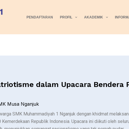
PENDAFTARAN
PROFIL
AKADEMIK
INFORM
triotisme dalam Upacara Bendera P
MK Musa Nganjuk
h warga SMK Muhammadiyah 1 Nganjuk dengan khidmat melaksana
Kemerdekaan Republik Indonesia. Upacara ini diikuti oleh seluru
ah, menunjukkan semangat nasionalisme yang tak pernah pudar.