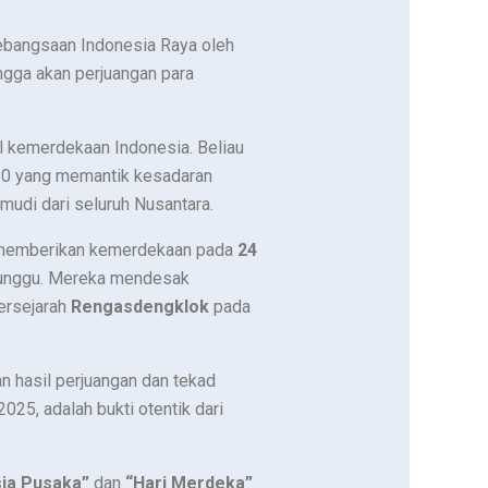
kebangsaan Indonesia Raya oleh
gga akan perjuangan para
l kemerdekaan Indonesia. Beliau
20 yang memantik kesadaran
udi dari seluruh Nusantara.
a memberikan kemerdekaan pada
24
nunggu. Mereka mendesak
ersejarah
Rengasdengklok
pada
n hasil perjuangan dan tekad
2025, adalah bukti otentik dari
sia Pusaka”
dan
“Hari Merdeka”
.