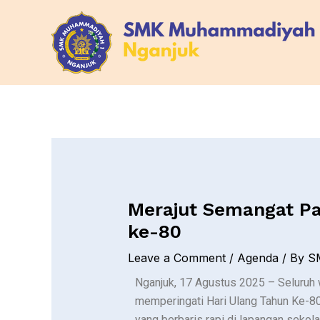
Skip
Post
to
navigation
content
Merajut Semangat Pa
ke-80
Leave a Comment
/
Agenda
/ By
S
Nganjuk, 17 Agustus 2025 – Seluru
memperingati Hari Ulang Tahun Ke-80 
yang berbaris rapi di lapangan sekol