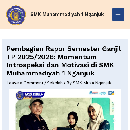
Skip
Post
Main
to
navigation
SMK Muhammadiyah 1 Nganjuk
Menu
content
Pembagian Rapor Semester Ganjil
TP 2025/2026: Momentum
Introspeksi dan Motivasi di SMK
Muhammadiyah 1 Nganjuk
Leave a Comment
/
Sekolah
/ By
SMK Musa Nganjuk