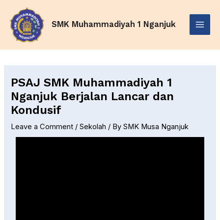
Skip
Post
Main
to
navigation
SMK Muhammadiyah 1 Nganjuk
Menu
content
PSAJ SMK Muhammadiyah 1
Nganjuk Berjalan Lancar dan
Kondusif
Leave a Comment
/
Sekolah
/ By
SMK Musa Nganjuk