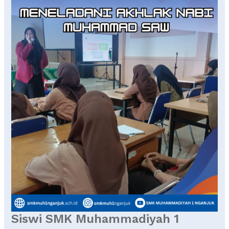
Nganjuk
Teladani
Akhlak
Nabi
dalam
Kegiatan
Keputrian
Siswi SMK Muhammadiyah 1