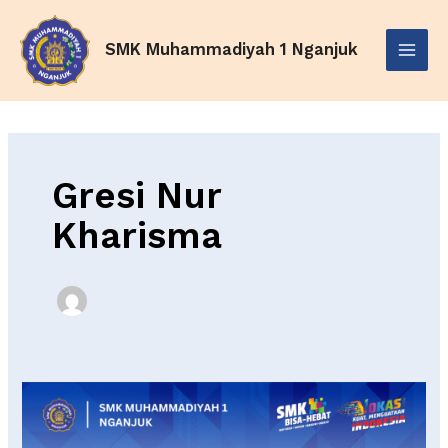
Skip
Main
to
SMK Muhammadiyah 1 Nganjuk
Menu
content
Gresi Nur
Kharisma
Aku,
Muslimah
Zaman