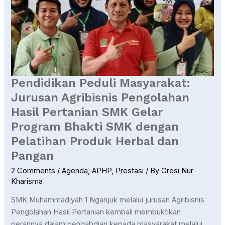
Jurusan
Agribisnis
Pengolahan
Hasil
Pertanian
SMK
Pendidikan Peduli Masyarakat:
Gelar
Jurusan Agribisnis Pengolahan
Program
Bhakti
Hasil Pertanian SMK Gelar
SMK
Program Bhakti SMK dengan
dengan
Pelatihan Produk Herbal dan
Pelatihan
Pangan
Produk
Herbal
2 Comments
/
Agenda
,
APHP
,
Prestasi
/ By
Gresi Nur
dan
Kharisma
Pangan
SMK Muhammadiyah 1 Nganjuk melalui jurusan Agribisnis
Pengolahan Hasil Pertanian kembali membuktikan
perannya dalam pengabdian kepada masyarakat melalui