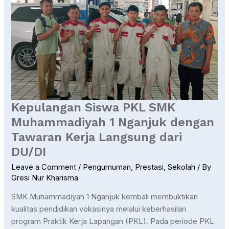
Muhammadiyah
1
Nganjuk
dengan
Tawaran
Kerja
Langsung
dari
DU/DI
Kepulangan Siswa PKL SMK
Muhammadiyah 1 Nganjuk dengan
Tawaran Kerja Langsung dari
DU/DI
Leave a Comment
/
Pengumuman
,
Prestasi
,
Sekolah
/ By
Gresi Nur Kharisma
SMK Muhammadiyah 1 Nganjuk kembali membuktikan
kualitas pendidikan vokasinya melalui keberhasilan
program Praktik Kerja Lapangan (PKL). Pada periode PKL