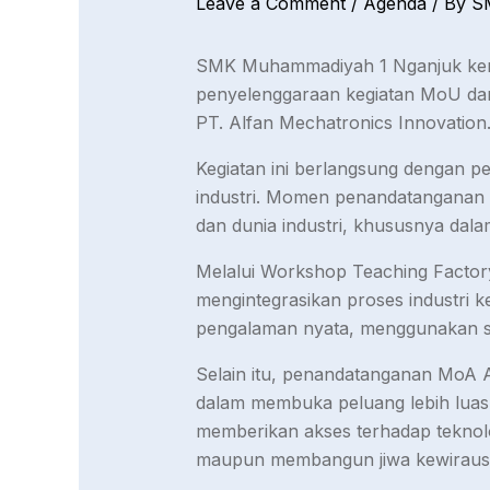
Leave a Comment
/
Agenda
/ By
S
SMK Muhammadiyah 1 Nganjuk kemb
penyelenggaraan kegiatan MoU da
PT. Alfan Mechatronics Innovation
Kegiatan ini berlangsung dengan pe
industri. Momen penandatanganan 
dan dunia industri, khususnya dal
Melalui Workshop Teaching Factor
mengintegrasikan proses industri k
pengalaman nyata, menggunakan stan
Selain itu, penandatanganan MoA A
dalam membuka peluang lebih luas b
memberikan akses terhadap teknolo
maupun membangun jiwa kewiraus