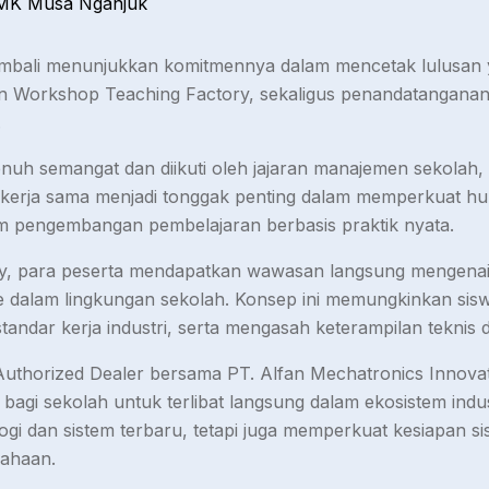
MK Musa Nganjuk
ali menunjukkan komitmennya dalam mencetak lulusan ya
n Workshop Teaching Factory, sekaligus penandatangana
.
nuh semangat dan diikuti oleh jajaran manajemen sekolah, 
kerja sama menjadi tonggak penting dalam memperkuat hu
am pengembangan pembelajaran berbasis praktik nyata.
y, para peserta mendapatkan wawasan langsung mengenai
e dalam lingkungan sekolah. Konsep ini memungkinkan sisw
dar kerja industri, serta mengasah keterampilan teknis da
uthorized Dealer bersama PT. Alfan Mechatronics Innovati
agi sekolah untuk terlibat langsung dalam ekosistem indust
gi dan sistem terbaru, tetapi juga memperkuat kesiapan s
ahaan.